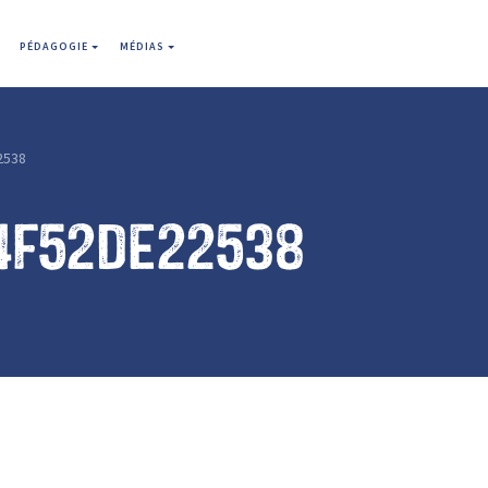
PÉDAGOGIE
MÉDIAS
2538
4f52de22538