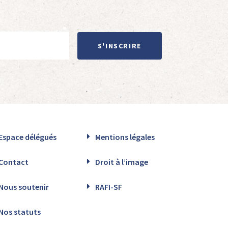
S'INSCRIRE
Espace délégués
Mentions légales
Contact
Droit à l’image
Nous soutenir
RAFI-SF
Nos statuts