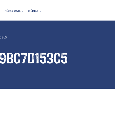
PÉDAGOGIE
MÉDIAS
53c5
e9bc7d153c5