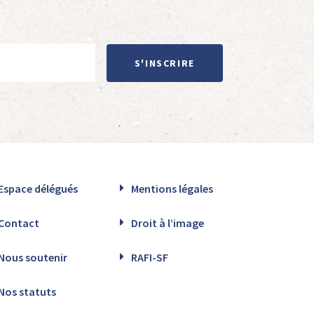
S'INSCRIRE
Espace délégués
Mentions légales
Contact
Droit à l’image
Nous soutenir
RAFI-SF
Nos statuts