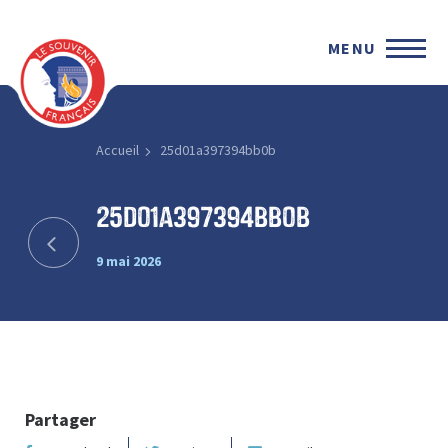
MENU
Accueil
25d01a397394bb0b
25d01a397394bb0b
9 mai 2026
Partager