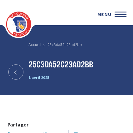
MENU
Accueil
25c3da52c23ad2bb
25c3da52c23ad2bb
1 avril 2025
Partager