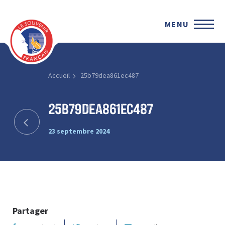
MENU
Accueil
25b79dea861ec487
25b79dea861ec487
23 septembre 2024
Partager