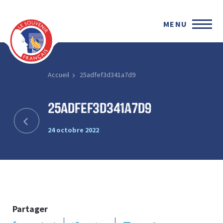
MENU
Accueil
25adfef3d341a7d9
25adfef3d341a7d9
24 octobre 2022
Partager