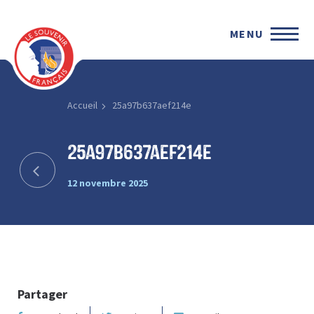
MENU
Accueil
25a97b637aef214e
25a97b637aef214e
12 novembre 2025
Partager