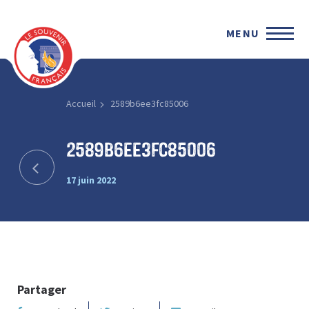
MENU
Accueil
2589b6ee3fc85006
2589b6ee3fc85006
17 juin 2022
Partager