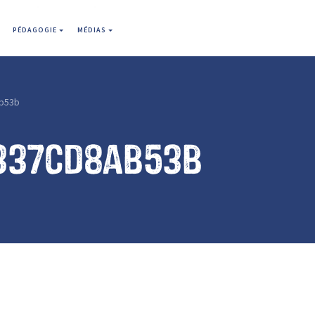
PÉDAGOGIE
MÉDIAS
b53b
337cd8ab53b