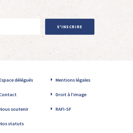
S'INSCRIRE
Espace délégués
Mentions légales
Contact
Droit à l’image
Nous soutenir
RAFI-SF
Nos statuts