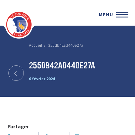
MENU
Accueil
255db42ad440e27a
255db42ad440e27a
6 février 2024
Partager