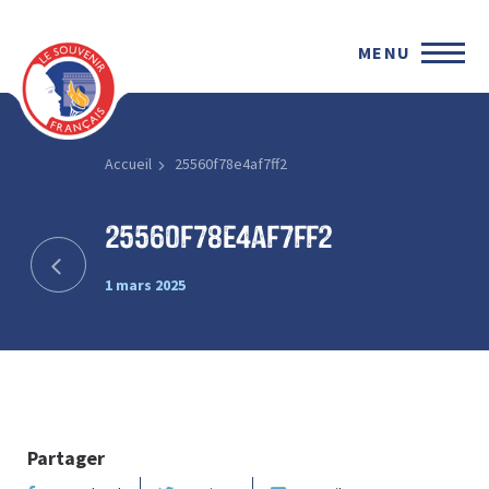
MENU
Accueil
25560f78e4af7ff2
25560f78e4af7ff2
1 mars 2025
Partager