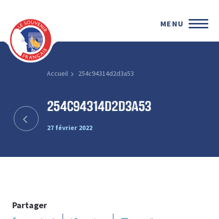
MENU
Accueil
254c94314d2d3a53
254c94314d2d3a53
27 février 2022
Partager