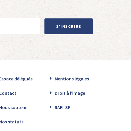
S'INSCRIRE
Espace délégués
Mentions légales
Contact
Droit à l’image
Nous soutenir
RAFI-SF
Nos statuts