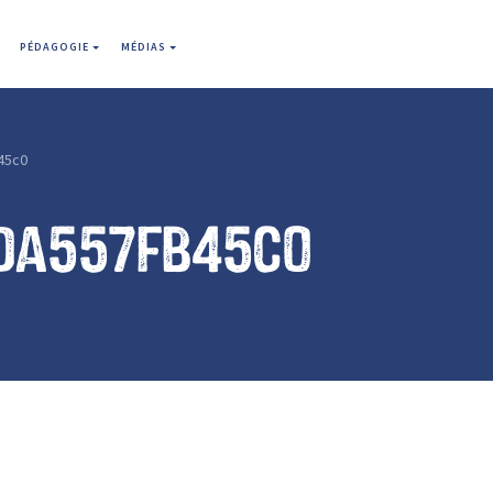
PÉDAGOGIE
MÉDIAS
45c0
da557fb45c0