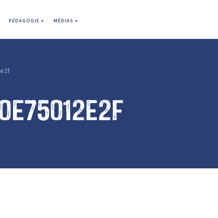
PÉDAGOGIE
MÉDIAS
e2f
10e75012e2f