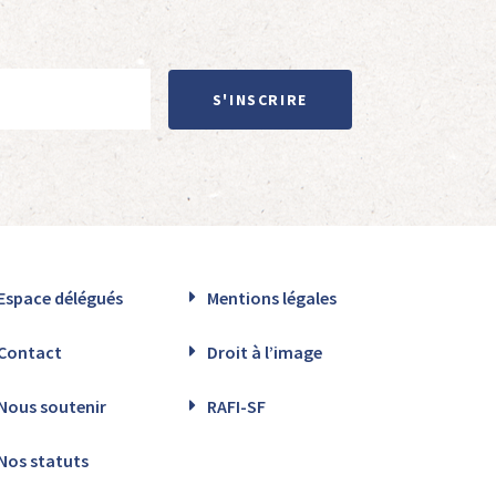
S'INSCRIRE
Espace délégués
Mentions légales
Contact
Droit à l’image
Nous soutenir
RAFI-SF
Nos statuts