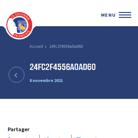
MENU
Accueil
24fc2f4556a0ad60
24fc2f4556a0ad60
8 novembre 2021
Partager