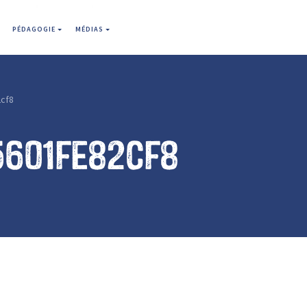
PÉDAGOGIE
MÉDIAS
cf8
5601fe82cf8