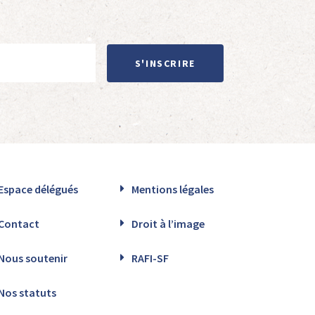
S'INSCRIRE
Espace délégués
Mentions légales
Contact
Droit à l’image
Nous soutenir
RAFI-SF
Nos statuts