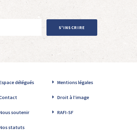
S'INSCRIRE
Espace délégués
Mentions légales
Contact
Droit à l’image
Nous soutenir
RAFI-SF
Nos statuts