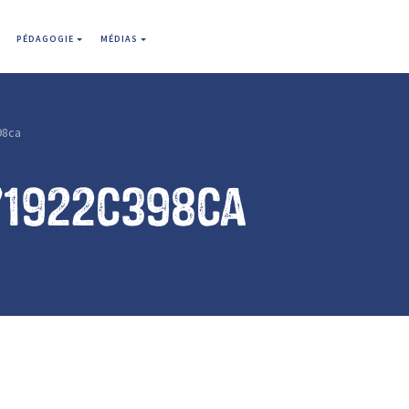
PÉDAGOGIE
MÉDIAS
98ca
71922c398ca