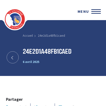
MENU
Accueil
24e2d1a48fb1caed
24e2d1a48fb1caed
6 avril 2025
Partager