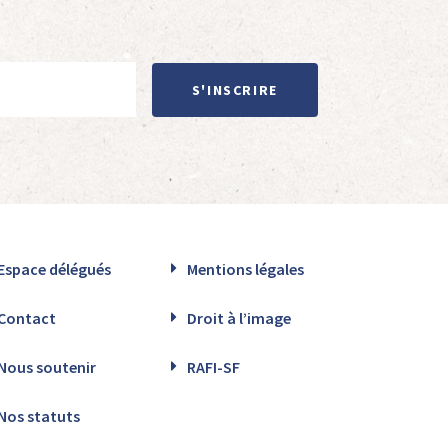
S'INSCRIRE
Espace délégués
Mentions légales
Contact
Droit à l’image
Nous soutenir
RAFI-SF
Nos statuts