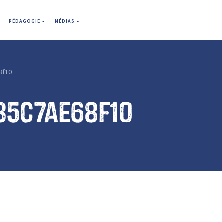
PÉDAGOGIE
MÉDIAS
8f10
85c7ae68f10