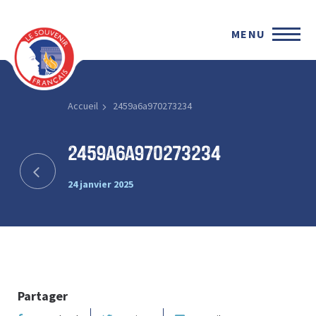
MENU
Accueil
2459a6a970273234
2459a6a970273234
24 janvier 2025
Partager