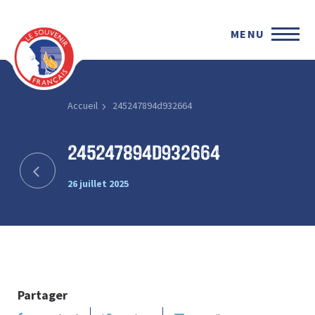
MENU
Accueil
245247894d932664
245247894d932664
26 juillet 2025
Partager