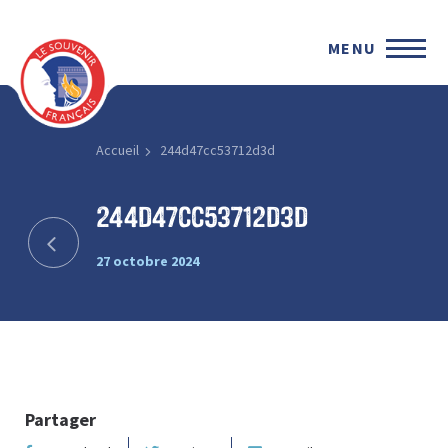
MENU
Accueil
244d47cc53712d3d
244d47cc53712d3d
27 octobre 2024
Partager