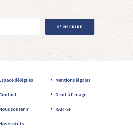
S'INSCRIRE
Espace délégués
Mentions légales
Contact
Droit à l’image
Nous soutenir
RAFI-SF
Nos statuts