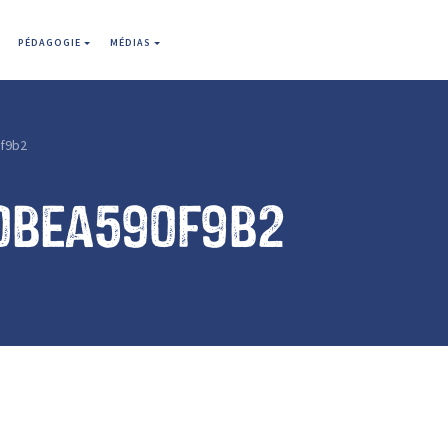
PÉDAGOGIE
MÉDIAS
f9b2
0bea590f9b2