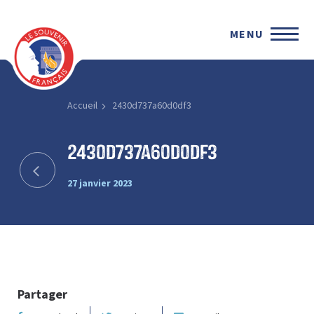
MENU
Accueil
2430d737a60d0df3
2430d737a60d0df3
27 janvier 2023
Partager