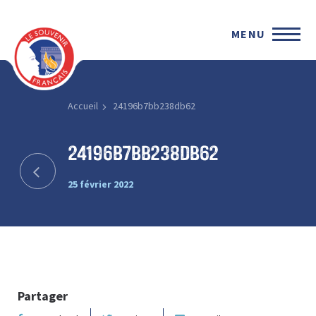
MENU
Accueil
24196b7bb238db62
24196b7bb238db62
25 février 2022
Partager