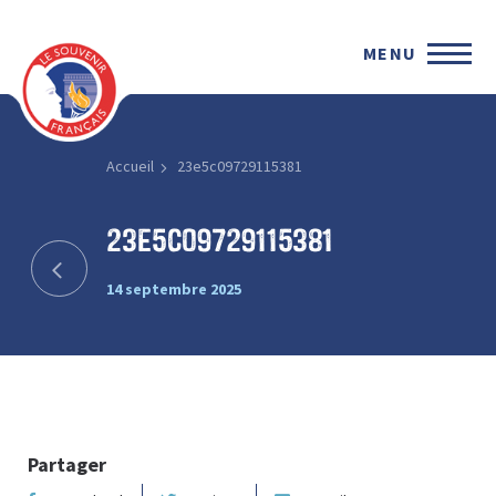
MENU
Accueil
23e5c09729115381
23e5c09729115381
14 septembre 2025
Partager