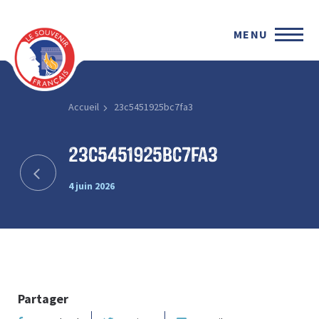
MENU
Accueil
23c5451925bc7fa3
23c5451925bc7fa3
4 juin 2026
Partager