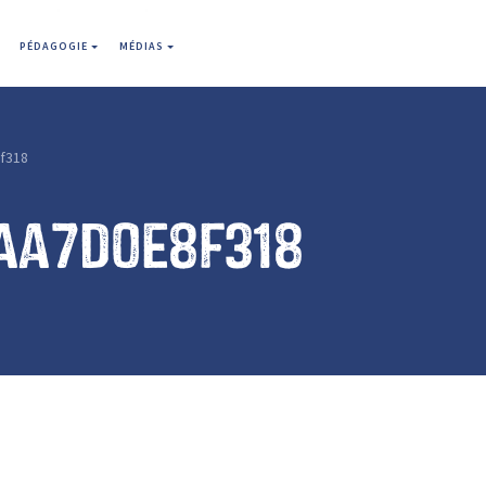
PÉDAGOGIE
MÉDIAS
f318
aa7d0e8f318