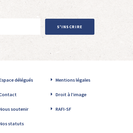
S'INSCRIRE
Espace délégués
Mentions légales
Contact
Droit à l’image
Nous soutenir
RAFI-SF
Nos statuts