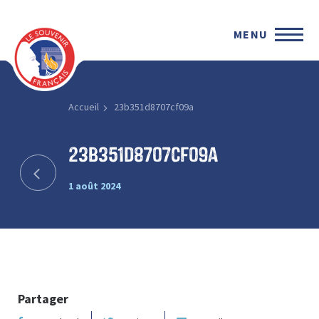
MENU
Accueil
23b351d8707cf09a
23b351d8707cf09a
1 août 2024
Partager