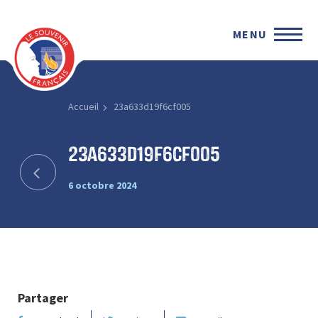
MENU
Accueil
23a633d19f6cf005
23a633d19f6cf005
6 octobre 2024
Partager