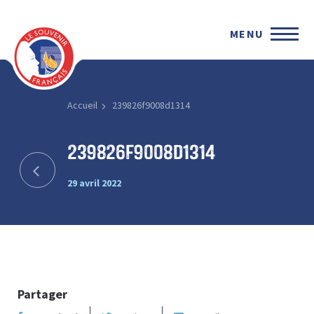
MENU
Accueil
239826f9008d1314
239826f9008d1314
29 avril 2022
Partager