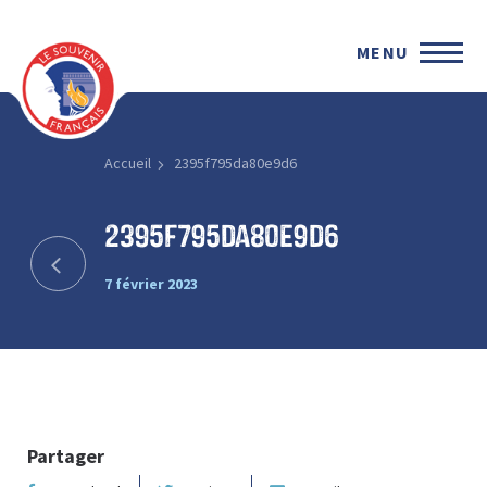
MENU
Accueil
2395f795da80e9d6
2395f795da80e9d6
7 février 2023
Partager