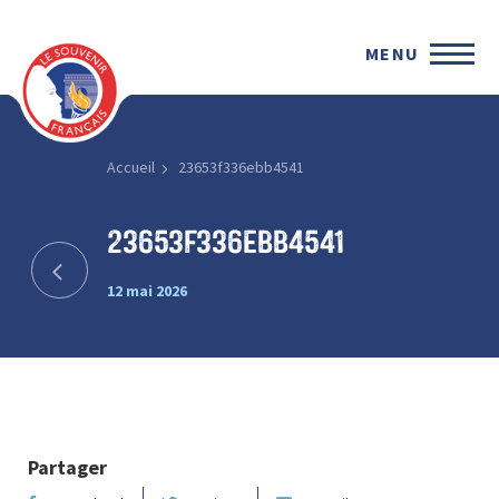
MENU
Accueil
23653f336ebb4541
23653f336ebb4541
12 mai 2026
Partager