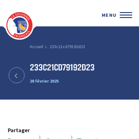
MENU
Accueil
233c21cd79192d23
233c21cd79192d23
28 février 2025
Partager