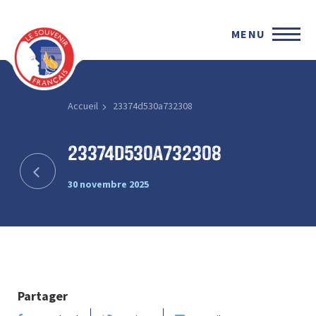
MENU
Accueil
23374d530a732308
23374d530a732308
30 novembre 2025
Partager