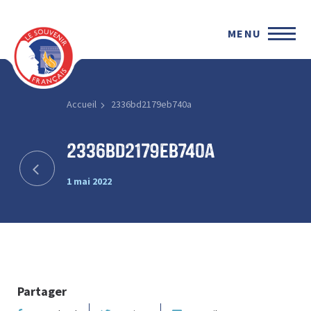
MENU
Accueil
2336bd2179eb740a
2336bd2179eb740a
1 mai 2022
Partager