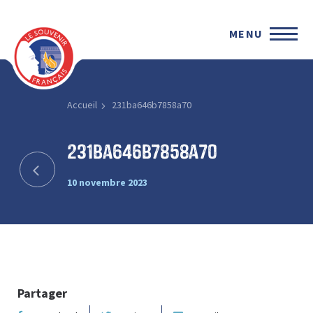
MENU
Accueil
231ba646b7858a70
231ba646b7858a70
10 novembre 2023
Partager