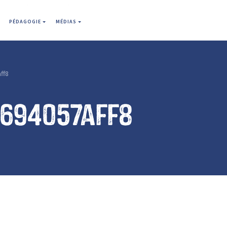
PÉDAGOGIE
MÉDIAS
ff8
f694057aff8