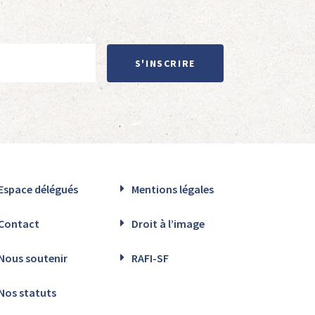
S'INSCRIRE
Espace délégués
Mentions légales
Contact
Droit à l’image
Nous soutenir
RAFI-SF
Nos statuts