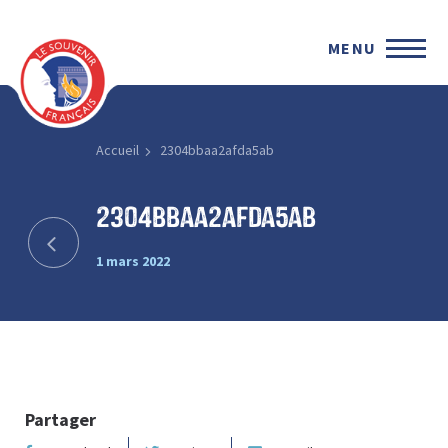
MENU
Accueil
2304bbaa2afda5ab
2304bbaa2afda5ab
1 mars 2022
Partager