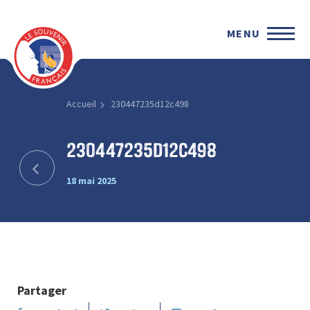
MENU
Accueil
230447235d12c498
230447235d12c498
18 mai 2025
Partager