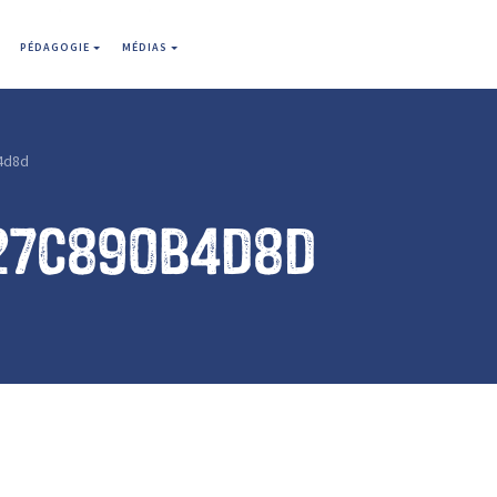
PÉDAGOGIE
MÉDIAS
4d8d
27c890b4d8d