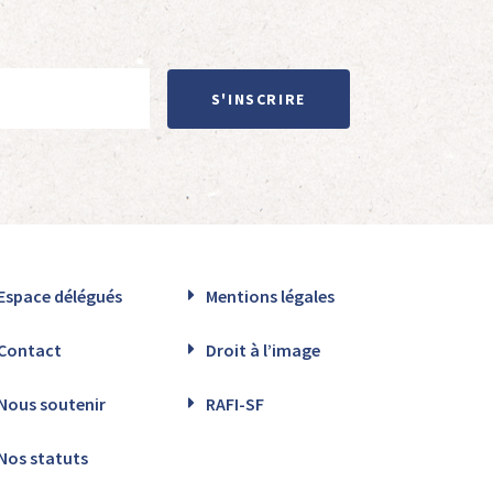
S'INSCRIRE
Espace délégués
Mentions légales
Contact
Droit à l’image
Nous soutenir
RAFI-SF
Nos statuts