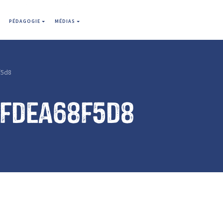
PÉDAGOGIE
MÉDIAS
f5d8
afdea68f5d8