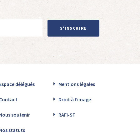
S'INSCRIRE
Espace délégués
Mentions légales
Contact
Droit à l’image
Nous soutenir
RAFI-SF
Nos statuts