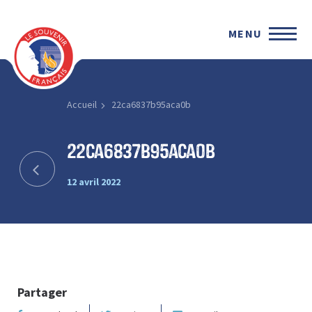
MENU
Accueil
22ca6837b95aca0b
22ca6837b95aca0b
12 avril 2022
Partager