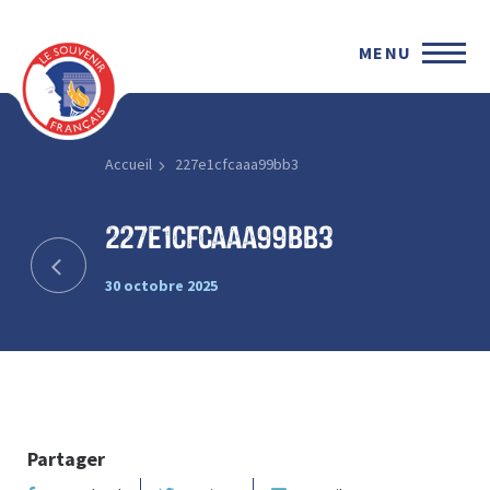
MENU
Accueil
227e1cfcaaa99bb3
227e1cfcaaa99bb3
30 octobre 2025
Partager