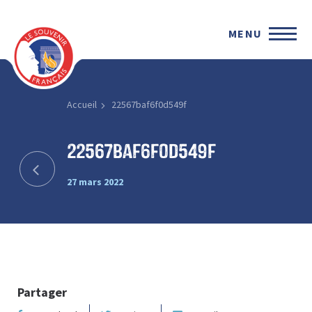
MENU
Accueil
22567baf6f0d549f
22567baf6f0d549f
27 mars 2022
Partager