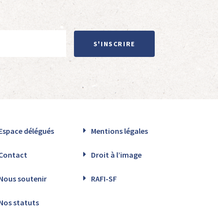
S'INSCRIRE
Espace délégués
Mentions légales
Contact
Droit à l’image
Nous soutenir
RAFI-SF
Nos statuts