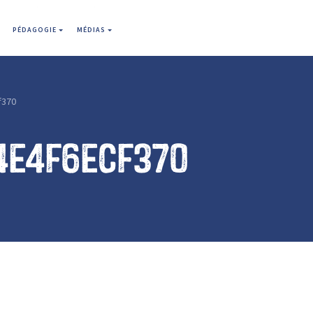
PÉDAGOGIE
MÉDIAS
f370
4e4f6ecf370