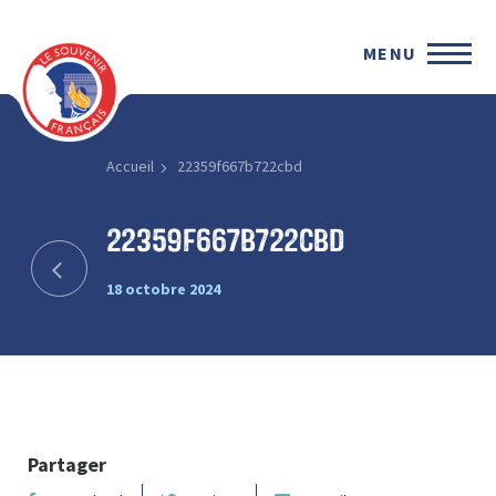
MENU
Accueil
22359f667b722cbd
22359f667b722cbd
18 octobre 2024
Partager