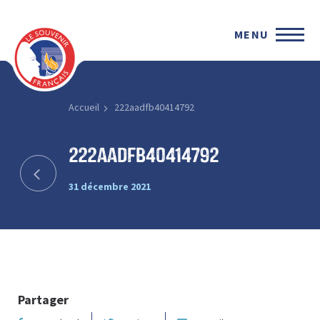
MENU
Accueil
222aadfb40414792
222aadfb40414792
31 décembre 2021
Partager