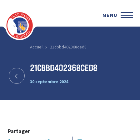
MENU
Accueil
21cbbd402368ced8
21cbbd402368ced8
30 septembre 2024
Partager