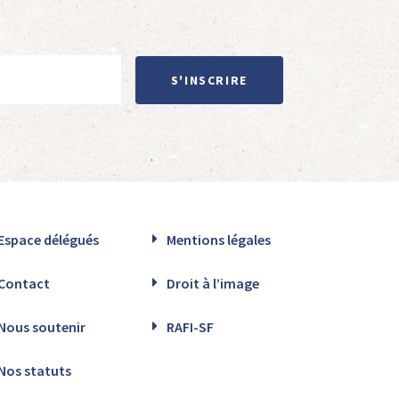
S'INSCRIRE
Espace délégués
Mentions légales
Contact
Droit à l’image
Nous soutenir
RAFI-SF
Nos statuts