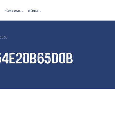
PÉDAGOGIE
MÉDIAS
5d0b
54e20b65d0b